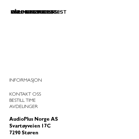
VÅRE TJENESTER
VÅRE PRODUKTER
KURS & FOREDRAG
OM OSS
ONLINE HØRSELSTEST
INFORMASJON
KONTAKT OSS
BESTILL TIME
AVDELINGER
AudioPlus Norge AS
Svartøyveien 17C
7290 Støren