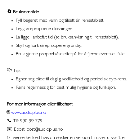
🔄 Bruksområde
Fyll begeret med vann og tilsett én rensetablett.
Legg øreproppene i løsningen.
La ligge i anbefalt tid (se bruksanvisning til rensetablett).
Skyll og tørk øreproppene grundig.
Bruk gjerne proppeblåse etterpå for å fjerne eventuell fukt.
💡 Tips
Egner seg både til daglig vedlikehold og periodisk dyp-rens.
Rens regelmessig for best mulig hygiene og funksjon.
For mer informasjon eller tilbehør:
🌐
www.audioplus.no
📞 Tlf: 990 99 779
✉️ Epost: post@audioplus.no
Gi gjerne beskjed hvis du ønsker en versjon tilpasset utskrift, e-