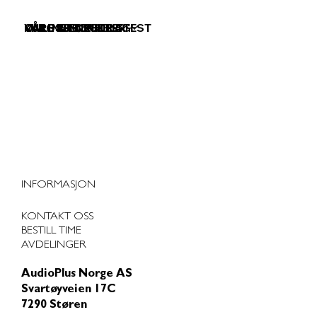
VÅRE TJENESTER
VÅRE PRODUKTER
KURS & FOREDRAG
OM OSS
ONLINE HØRSELSTEST
INFORMASJON
KONTAKT OSS
BESTILL TIME
AVDELINGER
AudioPlus Norge AS
Svartøyveien 17C
7290 Støren