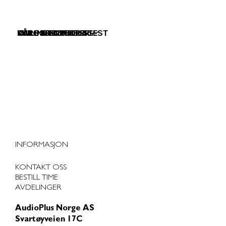
VÅRE TJENESTER
VÅRE PRODUKTER
KURS & FOREDRAG
OM OSS
ONLINE HØRSELSTEST
INFORMASJON
KONTAKT OSS
BESTILL TIME
AVDELINGER
AudioPlus Norge AS
Svartøyveien 17C