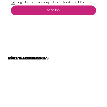
Jeg vil gjerne motta nyhetsbrev fra Audio Plus.
Send inn
VÅRE TJENESTER
VÅRE PRODUKTER
KURS & FOREDRAG
OM OSS
ONLINE HØRSELSTEST