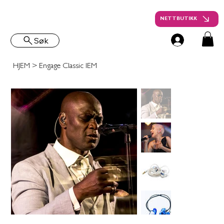
NETTBUTIKK
Søk
HJEM
>
Engage Classic IEM