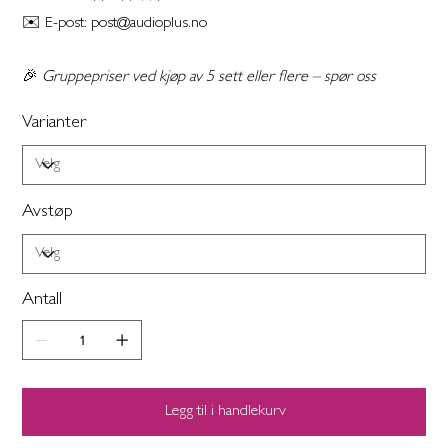
✉️ E-post: post@audioplus.no
🎉
Gruppepriser ved kjøp av 5 sett eller flere – spør oss
Varianter
Avstøp
Antall
Legg til i handlekurv