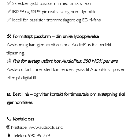
✅ Skreddersydd passform i medisinsk silikon
✅ IRIS™ og SSI™ gir realistisk og bredt lydbilde
✅ Ideell for bassister, trommeslagere og EDM-fans
🛠️
Formstøpt passform – din unike lydopplevelse
Avstøpning kan gjennomføres hos AudioPlus for perfekt
tilpasning.
💰
Pris for avstøp utført hos AudioPlus: 350 NOK per øre
Avstøp utført annet sted kan sendes fysisk til AudioPlus i posten
eller på digital fil
📅
Bestill nå – og vi tar kontakt for timeavtale om avstøpning skal
gjennomføres.
📞
Kontakt oss
🌐 Nettside: www.audioplus.no
📱 Telefon: 990 99 779