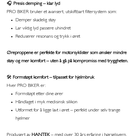
🎧
Presis demping – klar lyd
PRO BIKER bruker et avansert, utskiftbart filtersystem som:
Demper skadelig støy
Lar viktig lyd passere uhindret
Reduserer resonans og trykk i øret
Øreproppene er perfekte for motorsyklister som ønsker mindre
støy og mer komfort – uten å gå på kompromiss med tryggheten.
🛠️
Formstøpt komfort – tilpasset for hjelmbruk
Hver PRO BIKER er:
Formstøpt etter dine ører
Håndlaget i myk medisinsk silikon
Utformet for å ligge lavt i øret – perfekt under selv trange
hjelmer
Produsert av
HANTEK
– med over 30 års erfaring i hørselsvern.