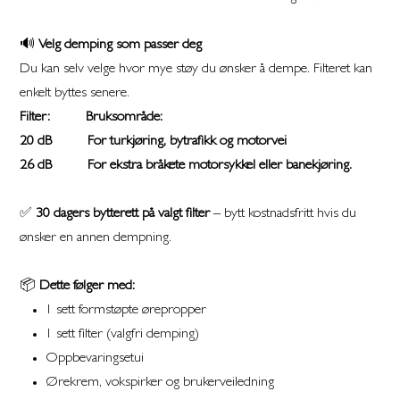
🔊
Velg demping som passer deg
Du kan selv velge hvor mye støy du ønsker å dempe. Filteret kan
enkelt byttes senere.
Filter: Bruksområde:
20 dB For turkjøring, bytrafikk og motorvei
26 dB For ekstra bråkete motorsykkel eller banekjøring.
✅
30 dagers bytterett på valgt filter
– bytt kostnadsfritt hvis du
ønsker en annen dempning.
📦
Dette følger med:
1 sett formstøpte ørepropper
1 sett filter (valgfri demping)
Oppbevaringsetui
Ørekrem, vokspirker og brukerveiledning