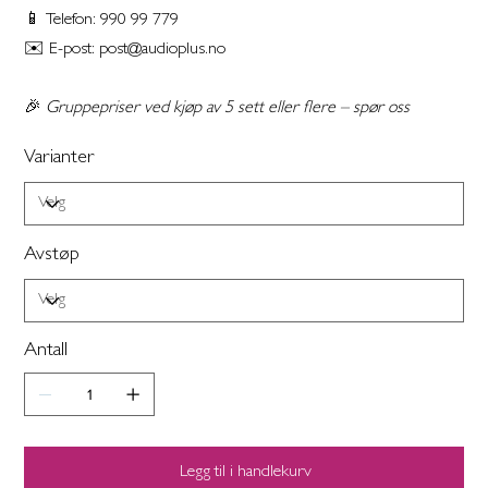
📱 Telefon: 990 99 779
✉️ E-post: post@audioplus.no
🎉
Gruppepriser ved kjøp av 5 sett eller flere – spør oss
Varianter
Avstøp
Antall
Legg til i handlekurv