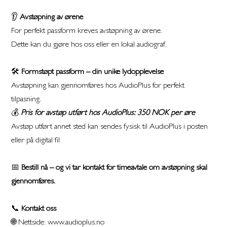
👂
Avstøpning av ørene
For perfekt passform kreves avstøpning av ørene.
Dette kan du gjøre hos oss eller en lokal audiograf.
🛠️
Formstøpt passform – din unike lydopplevelse
Avstøpning kan gjennomføres hos AudioPlus for perfekt
tilpasning.
💰
Pris for avstøp utført hos AudioPlus: 350 NOK per øre
Avstøp utført annet sted kan sendes fysisk til AudioPlus i posten
eller på digital fil
📅
Bestill nå – og vi tar kontakt for timeavtale om avstøpning skal
gjennomføres.
📞
Kontakt oss
🌐 Nettside: www.audioplus.no