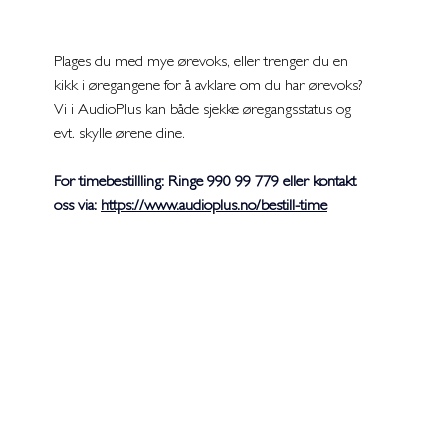
Plages du med mye ørevoks, eller trenger du en 
kikk i øregangene for å avklare om du har ørevoks?
Vi i AudioPlus kan både sjekke øregangsstatus og 
evt. skylle ørene dine. 
For timebestillling: Ringe 990 99 779 eller kontakt 
oss via: 
https://www.audioplus.no/bestill-time