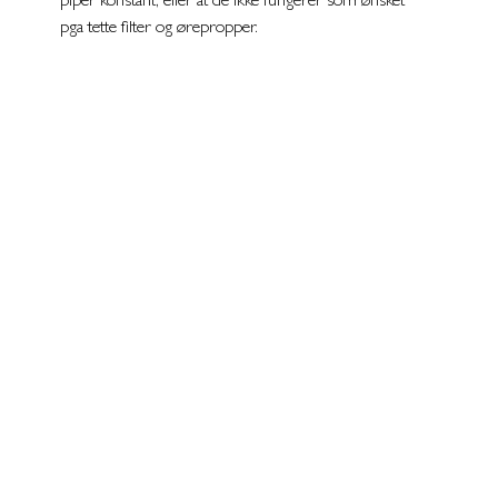
piper konstant, eller at de ikke fungerer som ønsket 
pga tette filter og ørepropper. 