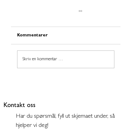
Kommentarer
Skriv en kommentar …
Bedriftsavtale med AudioPlus – en
investering i de ansatte
Kontakt oss
Har du spørsmål, fyll ut skjemaet under, så
hjelper vi deg!