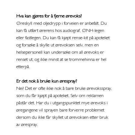
Hva kan gjøres for å fjerne ørevoks?
Øreskyll med oljedrypp i forveien er anbefalt. Du 
kan få utført ørerens hos audiograf, ØNH-legen 
eller fastlegen. Du kan få kjøpt rense-kit på apoteket 
og forsøke å skylle ut ørevoksen selv, men en 
helsepersonell kan undersøke om all ørevoks er 
renset ut, og ikke minst at se trommehinna er hel 
etterpå.
Er det nok å bruke kun ørespray?
Nei! Det er ofte ikke nok å bare bruke ørevoksspray, 
som du får kjøpt på apoteket. Selv om reklamen 
påstår det. Har du i utgangspunktet mye ørevoks i 
øregangene vil sprayen bare forverre problemet 
dersom du ikke får skyllet ut ørevoksen etter bruk 
av ørespray. 