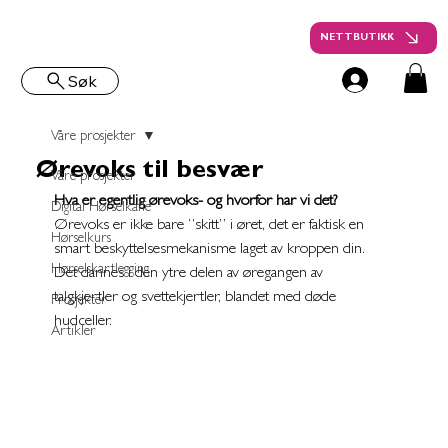
NETTBUTIKK
Søk
Våre prosjekter
Ørevoks til besvær
Våre prosjekter
Hva er egentlig ørevoks- og hvorfor har vi det?
Digital Hørselkaffe
Ørevoks er ikke bare “skitt” i øret, det er faktisk en 
Hørselkurs
smart beskyttelsesmekanisme laget av kroppen din. 
Hørselskartlegging
Det dannes i den ytre delen av øregangen av 
talgkjertler og svettekjertler, blandet med døde 
Prosjekter
hudceller.
Artikler