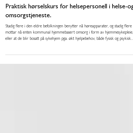
Praktisk hørselskurs for helsepersonell i helse-o
omsorgstjeneste.
Stadig flere i den eldre befolkningen benytter nå høreapparater, og stadig flere
mottar nå enten kommunal hjemmebasert omsorg i form av hjemmesykepleie
eller at de blir bosatt på sykehjem pga. økt hjelpebehov, både fysisk og psykisk.
Dette innebærer også at den eldre befolkningen i større grad blir avhengig av
bistand til vedlikehold og bruk av høreapparater.