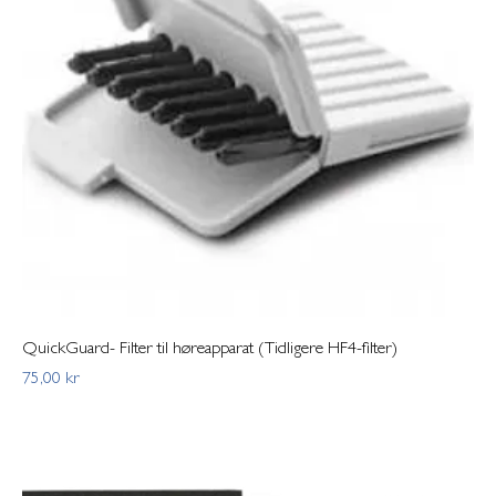
QuickGuard- Filter til høreapparat (Tidligere HF4-filter)
Pris
75,00 kr