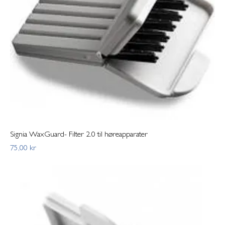
Signia WaxGuard- Filter 2.0 til høreapparater
Pris
75,00 kr