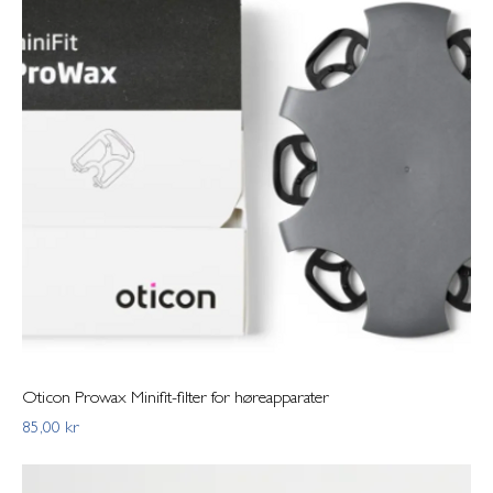
Oticon Prowax Minifit-filter for høreapparater
Pris
85,00 kr