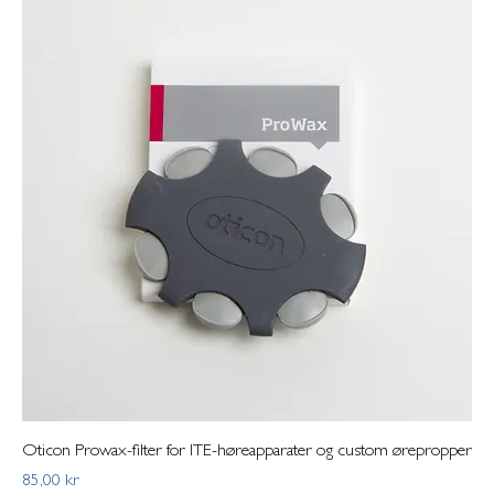
Oticon Prowax-filter for ITE-høreapparater og custom ørepropper
Pris
85,00 kr