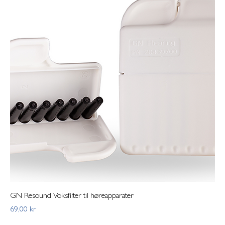
GN Resound Voksfilter til høreapparater
Pris
69,00 kr