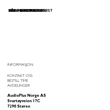
VÅRE TJENESTER
VÅRE PRODUKTER
KURS & FOREDRAG
OM OSS
ONLINE HØRSELSTEST
INFORMASJON
KONTAKT OSS
BESTILL TIME
AVDELINGER
AudioPlus Norge AS
Svartøyveien 17C
7290 Støren