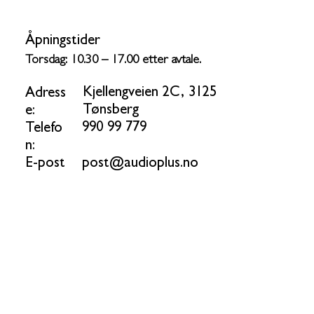
Åpningstider
Torsdag: 10.30 – 17.00 etter avtale.
Kjellengveien 2C, 3125
Adress
Tønsberg
e:
990 99 779
Telefo
n:
post@audioplus.no
E-post