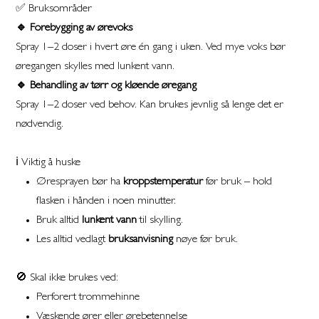
✅ Bruksområder
🔹 Forebygging av ørevoks
Spray 1–2 doser i hvert øre én gang i uken. Ved mye voks bør
øregangen skylles med lunkent vann.
🔹 Behandling av tørr og kløende øregang
Spray 1–2 doser ved behov. Kan brukes jevnlig så lenge det er
nødvendig.
ℹ️ Viktig å huske
Øresprayen bør ha
kroppstemperatur
før bruk – hold
flasken i hånden i noen minutter.
Bruk alltid
lunkent vann
til skylling.
Les alltid vedlagt
bruksanvisning
nøye før bruk.
🚫 Skal ikke brukes ved:
Perforert trommehinne
Væskende ører eller ørebetennelse