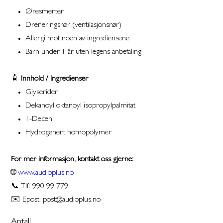
Øresmerter
Dreneringsrør (ventilasjonsrør)
Allergi mot noen av ingrediensene
Barn under 1 år uten legens anbefaling
🧴
Innhold / Ingredienser
Glyserider
Dekanoyl oktanoyl isopropylpalmitat
1-Decen
Hydrogenert homopolymer
For mer informasjon, kontakt oss gjerne:
🌐
www.audioplus.no
📞 Tlf: 990 99 779
✉️ Epost: post@audioplus.no
Antall