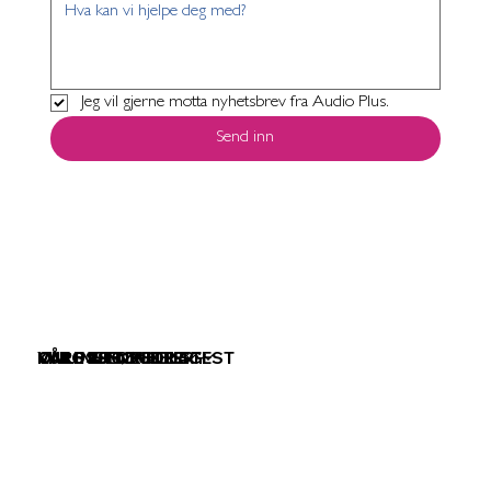
Jeg vil gjerne motta nyhetsbrev fra Audio Plus.
Send inn
VÅRE TJENESTER
VÅRE PRODUKTER
KURS & FOREDRAG
OM OSS
ONLINE HØRSELSTEST