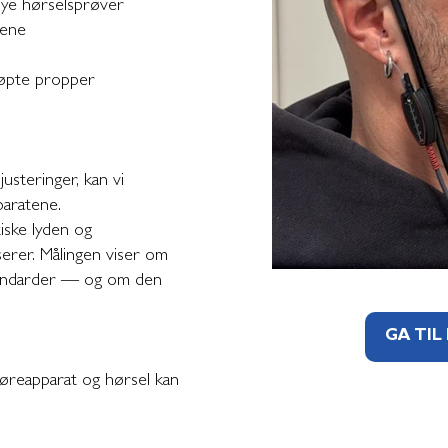
nye hørselsprøver
tene
støpte propper
steringer, kan vi
paratene.
iske lyden og
erer. Målingen viser om
tandarder — og om den
GÅ TIL
høreapparat og hørsel kan