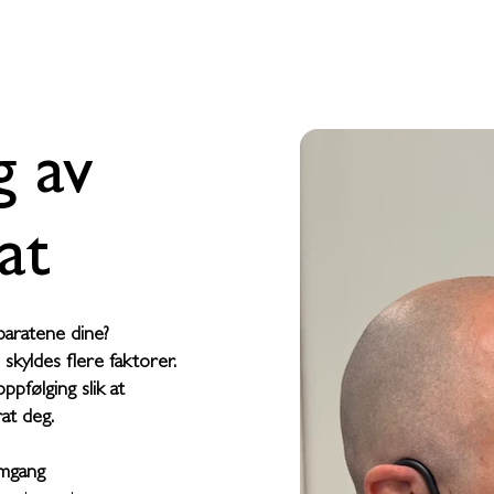
g av
at
pparatene dine?
n skyldes flere faktorer.
ppfølging slik at
at deg.
omgang