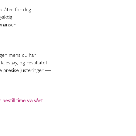
k låter for deg
yaktig
sonanser
angen mens du har
talestøy, og resultatet
re presise justeringer —
 bestill time via vårt