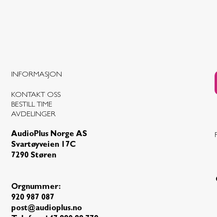
INFORMASJON
KONTAKT OSS
BESTILL TIME
AVDELINGER
AudioPlus Norge AS
Svartøyveien 17C
7290 Støren
Orgnummer:
920 987 087
post@audioplus.no