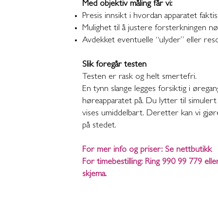
Med objektiv måling får vi:
Presis innsikt i hvordan apparatet faktis
Mulighet til å justere forsterkningen nø
Avdekket eventuelle “ulyder” eller re
Slik foregår testen
Testen er rask og helt smertefri.
En tynn slange legges forsiktig i øreg
høreapparatet på. Du lytter til simulert 
vises umiddelbart. Deretter kan vi gjø
på stedet.
For mer info og priser:
Se nettbutikk
For timebestilling:
Ring 990 99 779
eller
skjema.