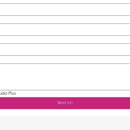
udio Plus.
Send inn