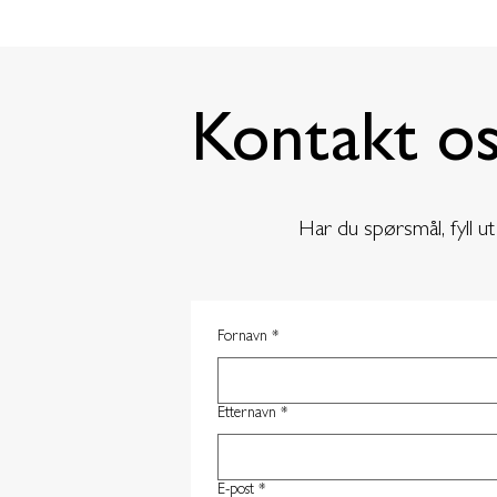
Kontakt o
Har du spørsmål, fyll ut
Fornavn
*
Etternavn
*
E-post
*