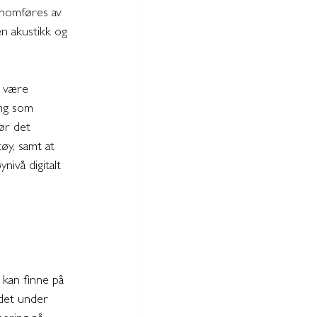
nnomføres av 
n akustikk og 
n være 
ing som 
jør det 
øy, samt at 
nivå digitalt 
 kan finne på 
 det under 