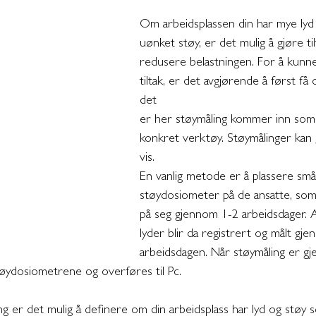
Om arbeidsplassen din har mye lyd 
uønket støy, er det mulig å gjøre til
redusere belastningen. For å kunn
tiltak, er det avgjørende å først få 
det
er her støymåling kommer inn som 
konkret verktøy. Støymålinger kan g
vis. 
En vanlig metode er å plassere små
støydosiometer på de ansatte, so
på seg gjennom 1-2 arbeidsdager. A
lyder blir da registrert og målt gj
arbeidsdagen. Når støymåling er gj
tøydosiometrene og overføres til Pc. 
 er det mulig å definere om din arbeidsplass har lyd og støy s