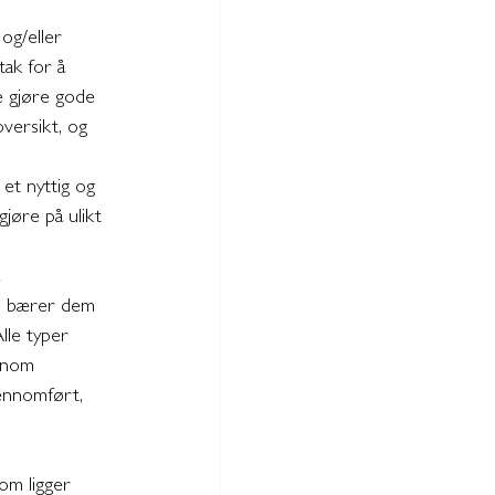
og/eller 
tak for å 
e gjøre gode 
oversikt, og 
et nyttig og 
jøre på ulikt 
 
m bærer dem 
lle typer 
ennom 
ennomført, 
om ligger 