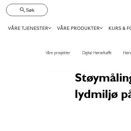
Søk
VÅRE TJENESTER
VÅRE PRODUKTER
KURS & 
Våre prosjekter
Digital Hørselkaffe
Hørs
Støymåling
lydmiljø p