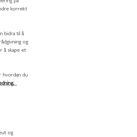
nering på 
ndre korrekt 
 bidra til å 
rådgivning og 
er å skape et 
ler hvordan du 
dning.  
eut og