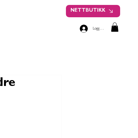
NETTBUTIKK
Logg inn
dre