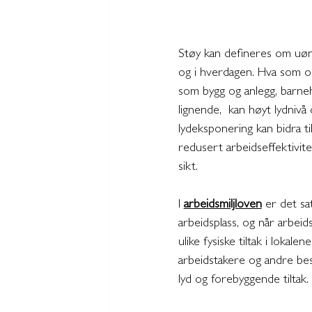
Støy kan defineres om uøns
og i hverdagen. Hva som opp
som bygg og anlegg, barneha
lignende,  kan høyt lydnivå 
lydeksponering kan bidra ti
redusert arbeidseffektivite
sikt. 
I 
arbeidsmiljloven
 er det sa
arbeidsplass, og når arbeid
ulike fysiske tiltak i lokal
arbeidstakere og andre bes
lyd og forebyggende tiltak. 