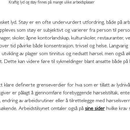
Kraftig lyd og støy finnes på mange ulike arbeidsplasser
ket lyd. 
Støy er en ofte undervurdert utfordring, både på arb
leves som støy er subjektivt og varierer fra person til person.
ger, skoler, åpne kontorlandskap, kulturskoler, restauranter, v
over tid påvirke både konsentrasjon, trivsel og helse. Langvarig 
l utvikling av plager som tinnitus og nedsatt hørsel, men også ø
t. Dette kan videre føre til sykmeldinger blant ansatte både på 
tt klare definerte grenseverdier for hva som er tillatt av lydniv
sgiver er pålagt å gjennomføre forebyggende hørselstiltak, ente
ene, endring av arbeidsrutiner eller å tilrettelegge med hørselsve
økende. Arbeidstilsynet omtaler også på 
sine sider
 hvilke krav s