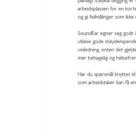
planlagt støykartlegging er
arbeidsplassen for en kort
og gi feilmålinger som ikke
SoundEar egner seg godt i al
utløse gode støydempende ti
veiledning, enten det gjelde
mer behagelig og helsefrem
Har du spørsmål knyttet til 
som arbeidstaker kan få e