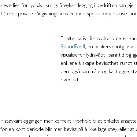
sevedier for lydpåvirkning. S
tøykartlegging i bedriften kan gje
T) eller private rådgivningsfirmaer med spesialkompetanse inne
Et alternativ til støydosiometer ka
SoundEar II
, en brukervennlig løsn
visualiserer lydnivået i sanntid og g
enklere å skape bevissthet rundt st
den også kan måle og kartlegge støy
over tid. 
ir støykartleggingen mer korrekt i forhold til at enkelte ansatte
for en kort periode blir mer bevist på å ikke lage støy, eller at