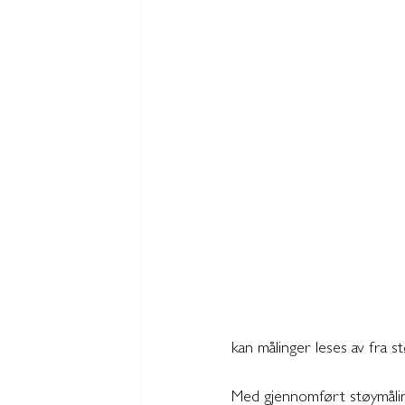
kan målinger leses av fra s
Med gjennomført støymåling