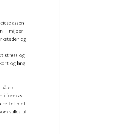
eidsplassen 
  I miljøer 
erksteder og 
kt stress og 
kort og lang 
å på en 
n i form av 
rn rettet mot 
om stilles til 