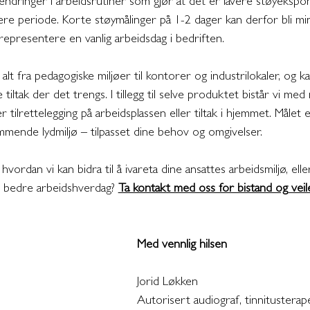
 endringer i arbeidsrutiner som gjør at det er lavere støyekspo
ere periode. Korte støymålinger på 1-2 dager kan derfor bli mi
 representere en vanlig arbeidsdag i bedriften. 
t fra pedagogiske miljøer til kontorer og industrilokaler, og kan
ltak der det trengs. I tillegg til selve produktet bistår vi med 
r tilrettelegging på arbeidsplassen eller tiltak i hjemmet. Målet 
mende lydmiljø – tilpasset dine behov og omgivelser.
hvordan vi kan bidra til å ivareta dine ansattes arbeidsmiljø, el
n bedre arbeidshverdag? 
Ta kontakt med oss for bistand og veile
Med vennlig hilsen
Jorid Løkken
Autorisert audiograf, tinnitusterap